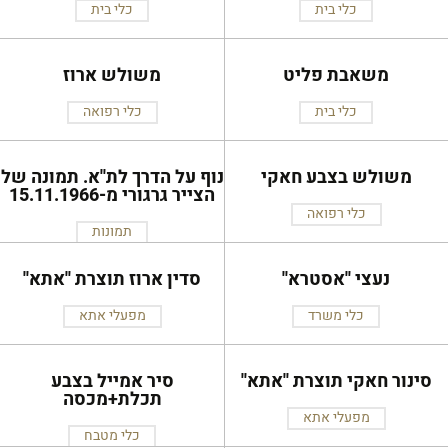
כלי בית
כלי בית
משאבת פליט
משולש ארוז
כלי בית
כלי רפואה
משולש בצבע חאקי
נוף על הדרך לת''א. תמונה של
הצייר גרגורי מ-15.11.1966
כלי רפואה
תמונות
נעצי ''אסטרא''
סדין ארוז תוצרת ''אתא''
כלי משרד
מפעלי אתא
סינור חאקי תוצרת ''אתא''
סיר אמייל בצבע
תכלת+מכסה
מפעלי אתא
כלי מטבח