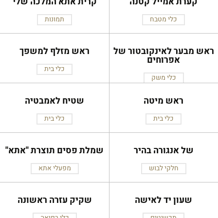
קערת אמייל קטנה
קרית אתא המלכה שלי
כלי מטבח
תמונות
ראש מבער לאינקובטור של
ראש מזלף למשפך
אפרוחים
כלי בית
כלי משק
ראש מיטה
שטיח לאמבטיה
כלי בית
כלי בית
של אנגורה בהיר
שמלת פסים תוצרת ''אתא''
חלקי לבוש
מפעלי אתא
שעון יד לאישה
שקיק עזרה ראשונה
תכשיטים
כלי רפואה