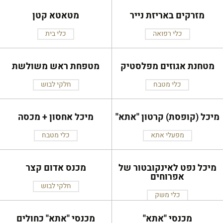
מזרקים באריזת נייר
מטאטא קטן
כלי רפואה
כלי בית
מטחנת אגוזים מפלסטיק
מטפחת ראש משולשת
כלי מטבח
חלקי לבוש
מיכל (קופסת) קרטון ''אתא''
מיכל אחסון + מכסה
מפעלי אתא
כלי מטבח
מיכל נפט לאינקובטור של
מכנס אדום קצר
אפרוחים
חלקי לבוש
כלי משק
מכנסי ''אתא''
מכנסי ''אתא'' כחולים