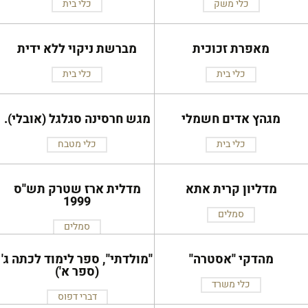
כלי משק
כלי בית
מאפרת זכוכית
מברשת ניקוי ללא ידית
כלי בית
כלי בית
מגהץ אדים חשמלי
מגש חרסינה סגלגל (אובלי).
כלי בית
כלי מטבח
מדליון קרית אתא
מדלית ארז שטרק תש''ס
1999
סמלים
סמלים
מהדקי ''אסטרה''
''מולדתי'', ספר לימוד לכתה ג'
(ספר א')
כלי משרד
דברי דפוס