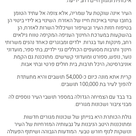
איכותית ומגוון חיים רחב יריעה.
העיר אינה שוקטת על שמריה, אלא צופה אל עתיד הטומן
בחובו שינוי באיכות חייו של האזרח. השינוי בא לידי ביטוי הן
בטיפוח חזות העיר ובשיפור ושיכלול השרות לאזרח, הן
בהשקעות במערכת החינוך העניפה המקיפה טווח גילאים
רחב, מינקות ועד בגרות. ילדים ומבוגרים כאחד נהנים משרותי
חינוך ותרבות מסועפים הכוללים גני ילדים, בתי ספר, מועדוני
נוער, נופש, ספורט ומועדוני קשישים. מתוכננת גם הקמת
אוניברסיטה, היכל תרבות, בית חולים פרטי ובתי אבות.
קרית אתא מונה כיום כ-54,000 תושבים והיא מתעתדת
להפוך לעיר בת 100,000 תושבים.
בד בבד עם הצמיחה הגדולה במספר תושבי העיר נוספים לה
מבני ציבור ושכונות מגורים.
גולת הכותרת היא בנייתן של שכונות מגורים חדשות
ומתוכננות היטב הניבנות על גבעותיה המזרחיות של העיר
ונושקות לנוף חורש טבעי. המודעות הגבוהה ושיתוף הפעולה