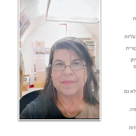
לאחת
עליות.
תן
ם
לא גם
יה.
דות