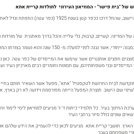
של "בית פישר" - המוזיאון העירוני לתולדות קריית אתא
.
המוזיאון מספר את תולדות היישוב, שהחל דרכו ככפר קטן בשנת 1925 (כפר עטה) התפתח וגדל 
 של המדינה: קשיים, קרבות, גלי עלייה והכל בדרך מאתגרת של מורדות ו
שר נבנה לפני למעלה מ- 150 שנה והוא נשמר בצורתו המקורית.
 מוצגים חפצים אותנטיים אשר שימשו את המייסדים של כפר עטה. כאן ני
 המייסדים ובני משפחותיהם, עם תמונות וחומרים רבים מארכיון העיר וע
 המוקדשת לבית החרושת לטקסטיל "אתא", מפעל אשר השאיר חותם בחיי
שינוי שם הישוב. תוצרת המפעל הייתה מפורסמת וידועה לא רק בארץ, א
כת החינוך בעיר. כל תלמידי כיתות ד'-ז' מגיעים למוזיאון לימי לימוד וחוו
אים שונים כולל סיור ברחבי העיר.
 הארץ. תושבי קריית אתא מגיעים לכאן כדי להעמיק את הידע שלהם או
ורי משפחתם בעבר.