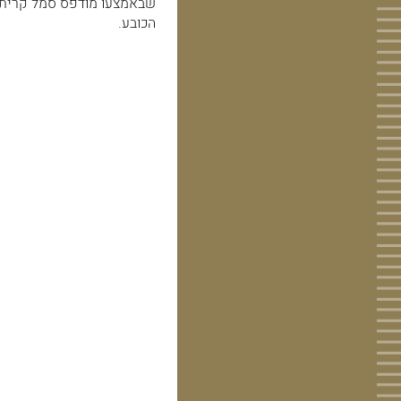
שבאמצעו מודפס סמל קרית א
הכובע.