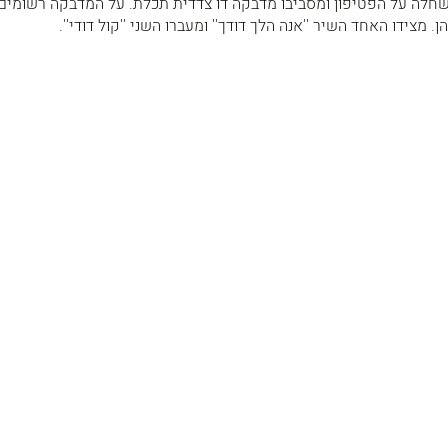
שחלה על הפטיפון ומסביבו מדבקה דו צדדית תכלת. על המדבקה רשומים
. מצידו האחד השיר ''אנה הלך דודך'' ומעברו השני ''קול דודי''.