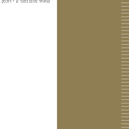
שאחד מהם נסגר ע''י רוכסן.