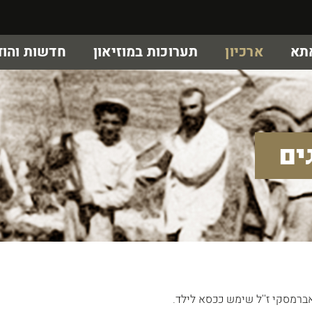
אתא
ארכיון
תערוכות במוזיאון
חדשות והוד
ים
אברמסקי ז''ל שימש ככסא לילד.