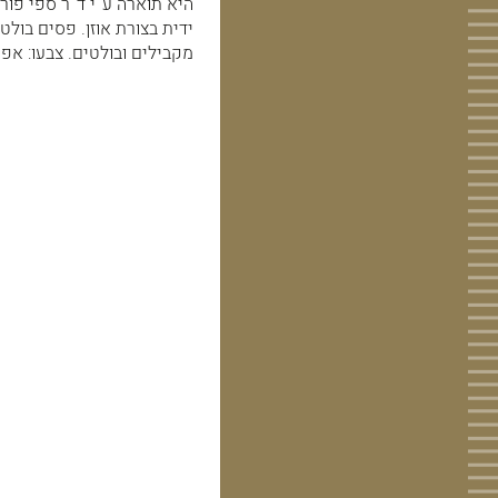
היא תוארה ע''י ד''ר ספי פורת
ידית בצורת אוזן. פסים בולט
מקבילים ובולטים. צבעו: אפו