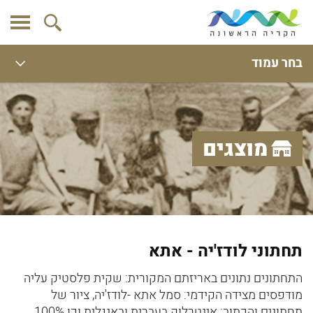
בחר עמוד
מוצגים
תחתוני לודז'יה - אתא
התחתונים נתונים באריזתם המקורית: שקית פלסטיק עליה
מודפסים מצידה הקידמי: סמל אתא -לודז'יה, ציור של
תחתונים והכתוב: אינטרלוק בעברית ובאנגלית וכן 100%