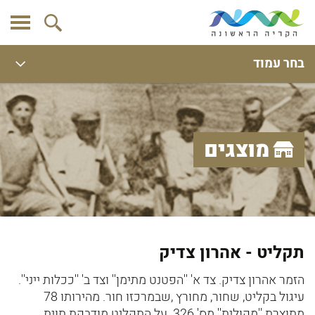
בחר עמוד
מוצגים
תקליט - אהרון צדיק
הזמר אהרון צדיק. צד א' ''הפטנט מתימן'' וצד ב' ''ככלות ייני''.
עיגול בקליט, שחור, מחורץ ,שבמרכזו חור. מהירותו 78
מתוצרת ''מקולית'' מס' 326. על התקליט מודבקת תוית