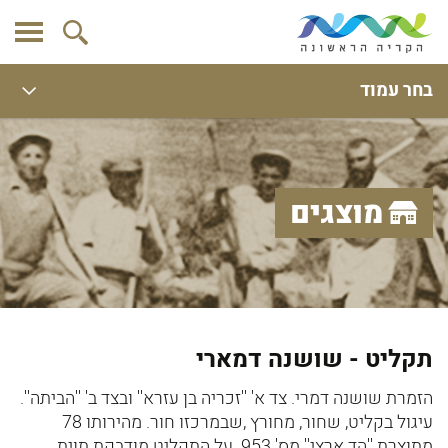
בחר עמוד
מוצגים
תקליט - שושנה דמארי
הזמרת שושנה דמרי. צד א' ''זכריה בן עזרא'' ובצד ב' ''הביתה''.
עיגול בקליט, שחור, מחורץ ,שבמרכזו חור. מהירותו 78
מתוצרת ''הד ארצי'' מס' 953. על התקליט מודבקת תוית