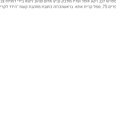
טו לבן, רקע אפור ועליו מודבק גביע אדום וצהוב נישא בידי דמויות צבע
מרקדות. במרכז הגביע המספרים 75, סמל קרית אתא. בראשהכרזה כתובת מוזהבת קשת ''הידד לקר