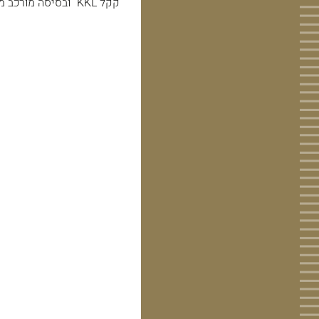
''קקל KKL'' ובסיסה מורכב מהספרות 36. מתחת לבסיס כתוב ''ישראל'' מאחור כתוב ''חיים מורן ירושלים''.