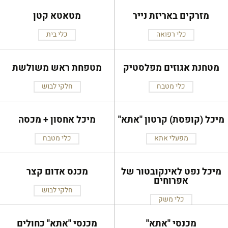
מזרקים באריזת נייר
מטאטא קטן
כלי רפואה
כלי בית
מטחנת אגוזים מפלסטיק
מטפחת ראש משולשת
כלי מטבח
חלקי לבוש
מיכל (קופסת) קרטון ''אתא''
מיכל אחסון + מכסה
מפעלי אתא
כלי מטבח
מיכל נפט לאינקובטור של
מכנס אדום קצר
אפרוחים
חלקי לבוש
כלי משק
מכנסי ''אתא''
מכנסי ''אתא'' כחולים