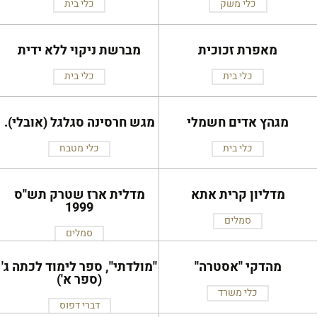
כלי משק
כלי בית
מאפרת זכוכית
מברשת ניקוי ללא ידית
כלי בית
כלי בית
מגהץ אדים חשמלי
מגש חרסינה סגלגל (אובלי).
כלי בית
כלי מטבח
מדליון קרית אתא
מדלית ארז שטרק תש''ס
1999
סמלים
סמלים
מהדקי ''אסטרה''
''מולדתי'', ספר לימוד לכתה ג'
(ספר א')
כלי משרד
דברי דפוס