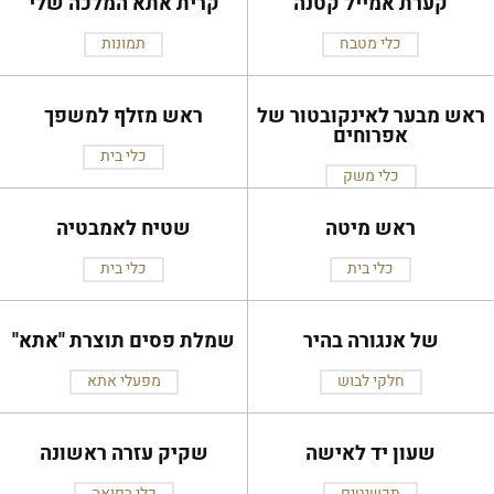
קערת אמייל קטנה
קרית אתא המלכה שלי
כלי מטבח
תמונות
ראש מבער לאינקובטור של
ראש מזלף למשפך
אפרוחים
כלי בית
כלי משק
ראש מיטה
שטיח לאמבטיה
כלי בית
כלי בית
של אנגורה בהיר
שמלת פסים תוצרת ''אתא''
חלקי לבוש
מפעלי אתא
שעון יד לאישה
שקיק עזרה ראשונה
תכשיטים
כלי רפואה