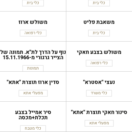
כלי בית
כלי בית
משאבת פליט
משולש ארוז
כלי בית
כלי רפואה
משולש בצבע חאקי
נוף על הדרך לת''א. תמונה של
הצייר גרגורי מ-15.11.1966
כלי רפואה
תמונות
נעצי ''אסטרא''
סדין ארוז תוצרת ''אתא''
כלי משרד
מפעלי אתא
סינור חאקי תוצרת ''אתא''
סיר אמייל בצבע
תכלת+מכסה
מפעלי אתא
כלי מטבח