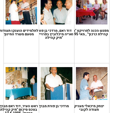
מפגש הכנה לפרויקט "תיק
דוד ראם, מרדכי בן פורת
לתלמידים הוענקו תעודות
קהילת כרכוך" , מאי 1995
ואריה מיכלוביץ בפרוייקט
מטעם משרד החינוך
"תיק קהילה
יצחק מיכאלי מעניק
מרדכי בן פורת מברך
ראש העיר, דוד ראם מברך
תעודה לקובי
בטכס סיכום "תיק קהילת