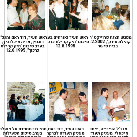
מפגש הצגת פרוייקט "תיק
ראש העיר ואורחים בערב
ראש העיר, דוד ראם ומנכ"ל
קהילת עירק", 10.2.2002
סיכום "תיק קהילת כרכוך",
רוגוזין, אריה מיכלוביץ,
בבית פישר
12.6.1995
בערב סיכום "תיק קהילת
כרכוך", 12.6.1995
מנכ"ל העירייה, יצחק
ראש העיר, דוד ראם,
תמי צור מספרת על פועלה
מיכאלי, מעניק תעודה
מעניק תעודה לברקת
בערב סיכום הפעילות