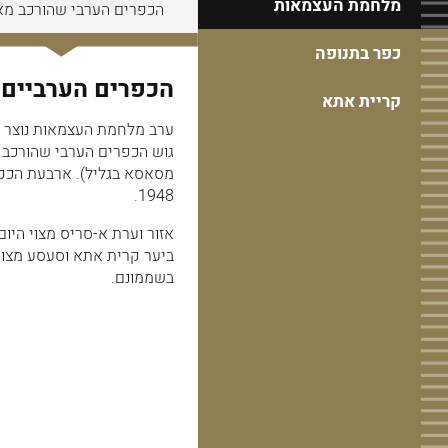
מלחמת העצמאות
יקשו לפעול, להקלת הלחץ מעל "חיל
הכפרים הערבי שהורכב מ
הירמוך".
הכפרים הוותיקים
כפר בתנופה
הכפרים הערביים
קריית אתא
ערב מלחמת העצמאות נוצר מצ
גוש הכפרים הערבי שהורכב מ
מסאסא בגליל). ארבעת הכפרי
1948.
אזור וערת א-סריס מצוי היו
ביער קרית אתא וסעסע מצויה
בשממונם.