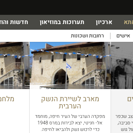
אתא
ארכיון
תערוכות במוזיאון
חדשות והוד
אישים
רחובות ושכונות
ם
מארב לשיירת הנשק
מלחמ
הערבית
צב שכפר
מפקדה הערבי של העיר חיפה, מוחמד
 סביבה,
אל- חניטי, יצא לבירות במרס 1948
ול גוש
כדי לרכוש נשק ולהביאו לחיפה.