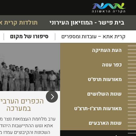
בית פישר - המוזיאון העירוני
תולדות קרית 
קרית אתא – עובדות ומספרים
סיפורו של מקום
העת העתיקה
כפר עטה
מאורעות תרפ"ט
שנות השלושים
קרבות רמת יוחנן
הכפרים הערביי
במערכה
מאורעות תרצ"ו-תרצ"ט
ב- 11 באפריל 1948, בעיצומו של קרב
ערב מלחמת העצמאות נוצר מ
שנות הארבעים
שמר העמק, שיגר קאוקג'י מברק אל
אתא וגוש ההתיישבות היהודי
מפקד הגדוד הדרוזי שינה בשפרעם
השכונות והקיבוצים עמדו מ