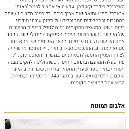
האדריכל ריכרד קאופמן. עכשיו אי אפשר לבנות 'באופן
אנארכי' כפי שתיאר זאת אריך ביהם. כל בנייה חדשה נעשתה
במסגרות ובתהליכים המקובלים של תכנון עירוני מודרני.
ביהם, נשיא המועצה המקומית נפנה לטפל בבעיות הבוערות
של היישוב כשהראשונה הייתה הספקת המים ליישוב. בכפר
אתא היו שני מכונים פרטיים והבאר הפרטית של אתא. יחד
עם זאת את רוב התושבים סבלו בימי הקיץ מחוסר מי שתייה.
לצורך העניין הוזמנה 'תכנית מים' במשרדי הסוכנות וקק"ל.
עוד פעלה המועצה בתחום החינוך. כשהחליטה להקים מבנה
ייעודי לבתי הספר שעדין התנהלו בדירות שכורות. בהמשך
הוקם גן הילדים ואף מעון. בינואר 1945 התקיימו הבחירות
הראשונות למועצה מקומית.
אלבום תמונות