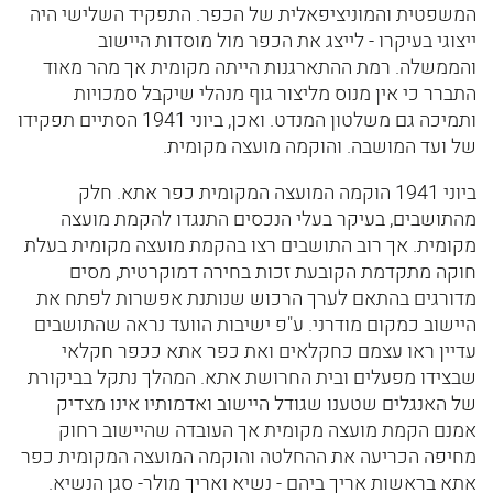
המשפטית והמוניציפאלית של הכפר. התפקיד השלישי היה
ייצוגי בעיקרו - לייצג את הכפר מול מוסדות היישוב
והממשלה. רמת ההתארגנות הייתה מקומית אך מהר מאוד
התברר כי אין מנוס מליצור גוף מנהלי שיקבל סמכויות
ותמיכה גם משלטון המנדט. ואכן, ביוני 1941 הסתיים תפקידו
של ועד המושבה. והוקמה מועצה מקומית.
ביוני 1941 הוקמה המועצה המקומית כפר אתא. חלק
מהתושבים, בעיקר בעלי הנכסים התנגדו להקמת מועצה
מקומית. אך רוב התושבים רצו בהקמת מועצה מקומית בעלת
חוקה מתקדמת הקובעת זכות בחירה דמוקרטית, מסים
מדורגים בהתאם לערך הרכוש שנותנת אפשרות לפתח את
היישוב כמקום מודרני. ע"פ ישיבות הוועד נראה שהתושבים
עדיין ראו עצמם כחקלאים ואת כפר אתא ככפר חקלאי
שבצידו מפעלים ובית החרושת אתא. המהלך נתקל בביקורת
של האנגלים שטענו שגודל היישוב ואדמותיו אינו מצדיק
אמנם הקמת מועצה מקומית אך העובדה שהיישוב רחוק
מחיפה הכריעה את ההחלטה והוקמה המועצה המקומית כפר
אתא בראשות אריך ביהם - נשיא ואריך מולר- סגן הנשיא.