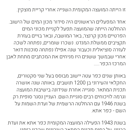
זו הייתה המועצה המקומית השנייה אחרי קריית מוצקין.
אחד המפעלים הראשונים היה סידור מכון המים של הישוב.
ההחלטה הייתה שהמועצה תפעל לקניית מכוני המים
הפרטיים מכון קרנצר, באר המושבה, ובאר בויים בעזרת
תקציבים ממשלת המנדט. נשכרו שומרים, נפתחה לשכה
לעזרה סוציאלית וכעבור שנה אפילו נפתחה סוכנות דואר
אחרי שבמשך ששנים היו מניחים את המכתבים מתחת לאבן
המרכז הכפר.....
באותן שנים כפר עטה יישוב מבוסס בעל שני סקטורים,
החקלאי והעירוני בן 1200 תושבים. באותה שנה אושרה
תכנית המתאר. סוגייה אחרת שנידונה בישיבות המועצה
וגרמה לויכוחים רבים סוגיית השם. העניין נסגר סופית רק
בשנת 1946 עם ההחלטה הרשמית של ועדת השמות על
השם - כפר אתא.
בשנת 1943 הפעילה המועצה המקומית כפר אתא את ועדת
הבניין. על בסיס תכנית המתאר העירונית שהכין בזמנו