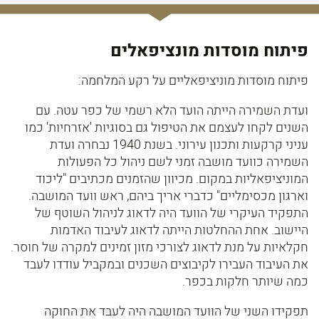
פיתוח מוסדות מונציפאלים
פיתוח מוסדות מוניציפאליים על רקע המלחמה:
ועדת השמירה הייתה הועד הלא רשמי של כפר עטה. עם
השנים לקחו לעצמם את הטיפול גם בסוגיות 'אזרחיות' כמו
עניני קרקעות ותכנון עירוני. בשנת 1940 נבחרה ועדת
השמירה כוועד מושבה זמני לשם ניהול כל הפעולות
המוניציפאליות במקום. מכיוון שהזמנים מכתיבים "ליכוד
וארגון מכסימליים" כדברי אריך ביהם, ראש וועד המושבה.
התפקיד העיקרי של הוועד היה לדאוג לניהול השוטף של
היישוב. אחת ההחלטות הייתה לדאוג לעיבוד האדמות
חקלאיות על מנת לדאוג לצורכי מזון זמינים למקרה של חוסר.
את העיבוד העבירו לקיבוצים השכנים ובמקביל עודדו לעבד
כמה שיותר חלקות בכפר.
תפקידו השני של הוועד המושבה היה לעבד את החוקה