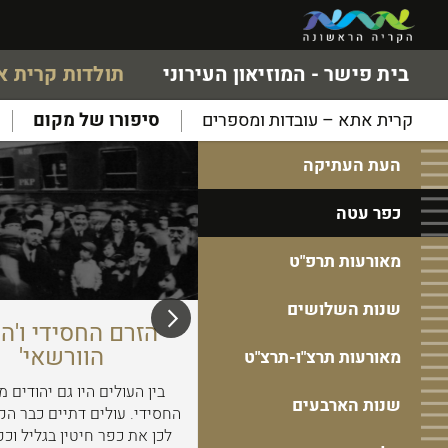
בית פישר - המוזיאון העירוני
תולדות קרית 
קרית אתא – עובדות ומספרים
סיפורו של מקום
העת העתיקה
כפר עטה
מאורעות תרפ"ט
שנות השלושים
העלייה הרביעית
הזרם החסידי ו'ה
הוורשאי'
מאורעות תרצ"ו-תרצ"ט
מייסדי קריית אתא נמנים עם אנשי
בין העולים היו גם יהודים מ
שנות הארבעים
העלייה הרביעית (1929-1924). עלייה
החסידי. עולים דתיים כבר הק
זו הייתה המונית ובלתי מתוכננת
לכן את כפר חיטין בגליל וכפ