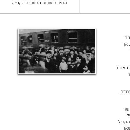
מסיבות שונות התעכבה הקנייה
פר
 אך
ת: האחת
ר
בודת
שר
ל
מקביל
או