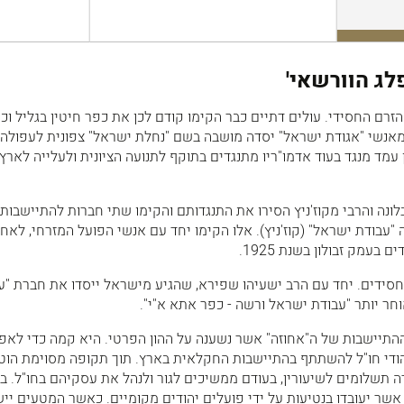
לג הוורשאי'
ן הזרם החסידי. עולים דתיים כבר הקימו קודם לכן את כפר חיטין בגליל וכ
מאנשי "אגודת ישראל" יסדה מושבה בשם "נחלת ישראל" צפונית לעפולה,
 עמד מנגד בעוד אדמו"ריו מתנגדים בתוקף לתנועה הציונית ולעלייה לארץ
בי מיבלונה והרבי מקוז'ניץ הסירו את התנגדותם והקימו שתי חברות להתיישבו
ה "עבודת ישראל" (קוז'ניץ). אלו הקימו יחד עם אנשי הפועל המזרחי, לאח
בעמק זבולון בשנת 1925.
חסידים. יחד עם הרב ישעיהו שפירא, שהגיע מישראל ייסדו את חברת "ע
ר יותר "עבודת ישראל ורשה - כפר אתא א"י".
התיישבות של ה"אחוזה" אשר נשענה על ההון הפרטי. היא קמה כדי לאפ
יהודי חו"ל להשתתף בהתיישבות החקלאית בארץ. תוך תקופה מסוימת הוט
 תשלומים לשיעורין, בעודם ממשיכים לגור ולנהל את עסקיהם בחו"ל. ב
שר יעובדו בנטיעות על ידי פועלים יהודים מקומיים. כאשר המטעים ייש