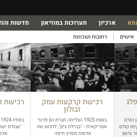
אתא
ארכיון
תערוכות במוזיאון
חדשות והוד
אישים
רחובות ושכונות
פלג
רכישת קרקעות עמק
רכישת ק
זבולון
ן הזרם
בשנת 1925 הצליחה חברת הון פרטי
ב
ימו קודם
אמריקאית - "קהילת ציון", לרכוש את
"עבודת ישרא
ר גדעון
אדמות מפרץ חיפה.
אדמו