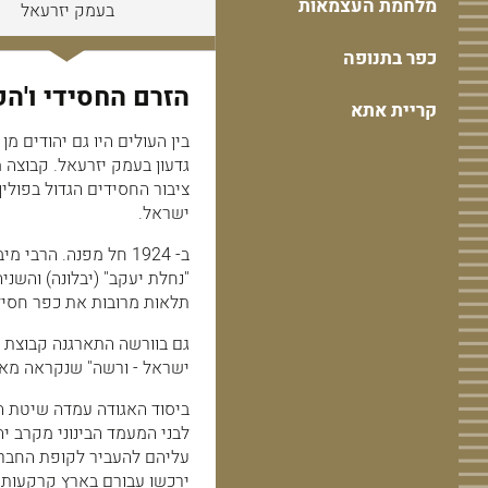
מלחמת העצמאות
מבחינת המוסדות הלאומיים.
בעמק יזרעאל
כפר בתנופה
הזרם החסידי ו'הפ
קריית אתא
בין העולים היו גם יהודים מ
גדעון בעמק יזרעאל. קבוצה 
ציבור החסידים הגדול בפולין
ישראל.
ב- 1924 חל מפנה. הר
"נחלת יעקב" (יבלונה) והשני
תלאות מרובות את כפר חסידים 
גם בוורשה התארגנה קבוצת 
ישראל - ורשה" שנקראה מאוח
ביסוד האגודה עמדה שיטת ה
לבני המעמד הבינוני מקרב 
עליהם להעביר לקופת החברה
ירכשו עבורם בארץ קרקעות א