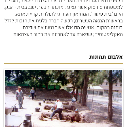
בכפרים היו מעבדים את האדמות. את מס ה"חמישית", העבירו
למשפחת סורסוק אשר נציגה, מוכתר הכפר, ישב בבית - הבק,
היום "בית פישר", המוזיאון העירוני לתולדות קריית אתא.
בראשית המאה העשרים; רכשה חברה בלגית את הזכות לגדל
כותנה במקום. אנשיה הם אלו אשר נטעו את שדירת
האקליפטוסים; שפארה עד לאחרונה את רחוב העצמאות.
אלבום תמונות