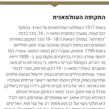
התקופה העות'מאנית
בשנת 1517 השתלטו העות'מאנים על הארץ. במפקד
הקרקעות; שנערך במחצית המאה ה - 16; נזכר בכפר
"כופרתא". במהלך המאות ה 18 - 19 נזכר המקום בספרות
הנוסעים כמו במפת ז'קוטין שהוכנה עבור מסע נפוליאון
בשנת 1799. נוסעים, שעברו כאן במאה התשע- עשרה כמו
יהוסף שוורץ, הזכירו בכיתביהם מקום קטן. ב - 1859 דיווח
מר רוג'רס, הקונסול הבריטי בחיפה, כי בכפרתא גרים מאה
תושבים. בשלהי המאה ה - 19 רכש סורסוק, נוצרי לבנוני
עשיר, שטחים גדולים ונרחבים בעמק יזרעאל וגבעות אלונים
שפרעם.בעמק זבולון הוקמו חמישה יישובי אריסים שעיבדו
את האדמה: דאר אל-בידה (קרית חיים), ג'ידרו (קרית ביאליק),
מג'דל (רמת יוחנן), הרבג' (אזור רכסים), והגדול מכולם
כופרתא (קרית אתא). יש שמספרים; שסורסוק ניסה לגדל
כאן תולעי משי ועל כן נטע מספר רב של עצי תות. האריסים