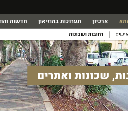
אתא
ארכיון
תערוכות במוזיאון
חדשות והוד
ישים
רחובות ושכונות
ות, שכונות ואתרים