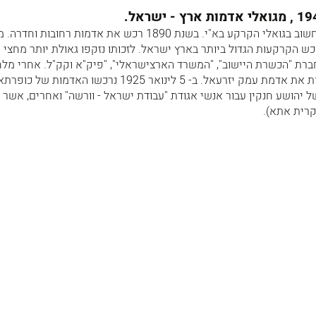
חנקין יהושע 1945-1864 החשוב בגואלי הקרקע בא"י. בשנת 1890 רכש את אדמות רחובות וחד
ש הקרקעות הגדול ביותר בארץ ישראל. לזכותו נזקפו גאולת יותר מחצי מ
ברת "הכשרת היישוב", "המשרד הארצישראלי", "פיק"א וקק"ל. אחרי מל
העולם הראשונה הצליח לקנות את אדמת עמק יזרעאל. ב- 5 לינואר 1925 נרכשו האדמ
של יהושע חנקין עבור אנשי אגודת "עבודת ישראל - וורשה" ואחרים, אשר 
קרית אתא).