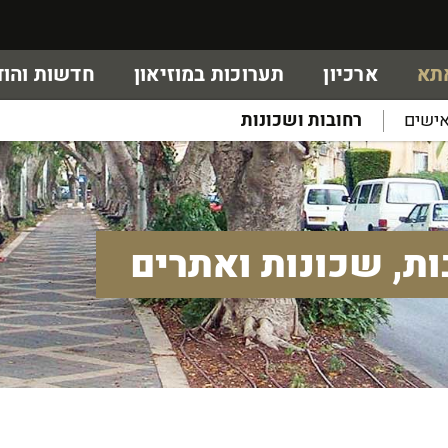
אתא
ארכיון
תערוכות במוזיאון
חדשות והוד
ישים
רחובות ושכונות
ות, שכונות ואתרים