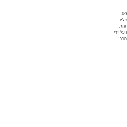
רה. מאז,
ליון
חמת
ות של כופרתא על ידי
חברו