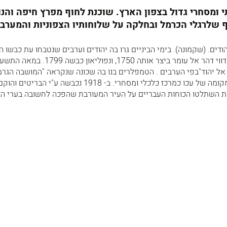
י ומסחרי גדול בצפון הארץ. שוכנת לחוף מפרץ חיפה והנו
 שלרגלי הכרמל ובחלקה על שלוחותיו הצפוניות והמערבי
הודים. (שקמונה). בימי הביניים גרו בה יהודים וערבים שנטבחו עת כבשו ה
את העיר (1106). השייח הבדווי דהר אל עומר ביצר אותה 1750, ונפול
 אל יהוד"בפי הערבים . הטמפלרים בנו בה שכונה שנקראה "המושבה הגרמ
(1868). אט אט תפסה את מקומה של עכו כמרכז כלכלי ומסחרי. ב- 1918 נכבשה ע"י הבריט
 השתלטו הכוחות העבריים על העיר המעורבת שהפכה לחשובה בערי הצפ