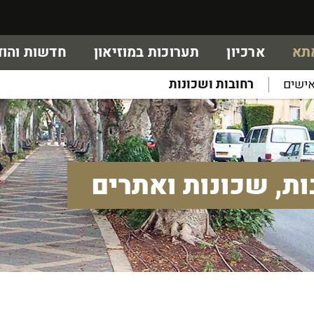
אתא
ארכיון
תערוכות במוזיאון
חדשות והוד
ישים
רחובות ושכונות
ות, שכונות ואתרים