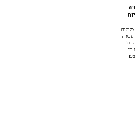
יה
ות
צלבנים
יאון כבשה 1799. במאה התשע עשרה
נית"
ים והוקם בה
ון.