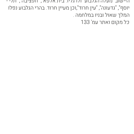
היישוב "מעלה הגלבוע" ולרגליו:"בית אלפא", "חפציבה", "תלי -
יוסף", "גדעונה", "עין חרוד",וכן מעיין חרוד. בהרי הגלבוע נפלו
המלך שאול ובניו במלחמה .
כל מקום ואתר עמ' 133