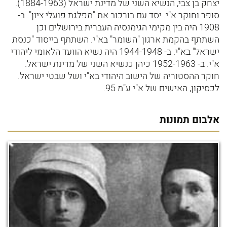
יצחק בן צבי, הנשיא השני של מדינת ישראל (1884-1963).
סופר וחוקר א"י. יסד עם בורכוב את "מפלגת פועלי ציון". ב-
1908 היה בין מקימי הגימנסיה העברית בירושלים וכן
השתתף בהקמת ארגון "השומר" בא"י. השתתף בייסוד "כנסת
ישראל" בא"י. ב- 1944-1948 היה נשיא הוועד הלאומי ליהודי
א"י. ב- 1952-1963 כיהן כנשיא השני של מדינת ישראל.
חוקר ההסטוריה של הישוב היהודי בא"י ושל שבטי ישראל.
לכסיקון, האישים של א"י ע"מ 95.
אלבום תמונות