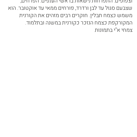
וצפופים. התפרחות נישאות בראשי הענפים. הפרחים,
שצבעם סגול עד לבן ורדרד, פורחים ממאי עד אוקטובר. הוא
משמש כצמח תבלין. חוקרים רבים מזהים את הקורנית
המקורקפת כצמח הנזכר כקורנית במשנה ובתלמוד.
צמחי א"י בתמונות