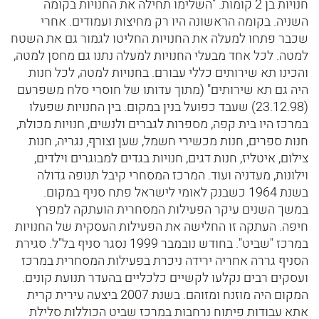
חנויות בן 2 קומות. "השלימו תחילה את החנויות בקומה
השניה. בקומה הראשונה היו רק מחיצות ועמודים. אחרי
שכבר פתחו למעלה את החנויות החליטו לגמור גם את השטח
למטה. לכל אחד מבעלי החנויות למעלה נתנו גם מחסן למטה,
והכינו תא שירותים כללי עבורם. בחנויות למטה, לכל חנות
היה גם תא שירותים" (מתוך עדותו של חוסרי סלח משפרעם
(23.12.98) שעבד כפועל בנין במקום. בין החנויות שפעלו
במרכז היו בית קפה, מספרות לגברים ולנשים, חנויות מכולת,
חנות ספרים, חנות מכשירי חשמל, שען וצורף, נגריה, חנות
צילום, איטליז, חנות דגים, חנויות בגדים למבוגרים וילדים,
וילונות, מעדניה ועוד. המרכז המסחרי קיבל תנופה גדולה
בשנת 1964 כשבנק לאומי לישראל פתח סניף במקום.
במשך השנים עיקר הפעילות המסחרית הועתקה למפרץ
חיפה. העתקה זו החלישה את הפעילות העסקית של החנויות
במרכז "שביט". בחודש נובמבר 1999 נסגר סניף בל"ל. סגירת
הסניף גררה אחריה ירידה ניכרת בפעילות המסחרית במרכז
ועסקים רבים נקלעו לקשיים כלכליים בהעדר תנועת קונים.
המקום היה מוזנח ומזוהם. בשנת 2007 ביצעה עירית קרית
אתא עבודות פיתוח נרחבות במרכז שביט הכוללות סלילת