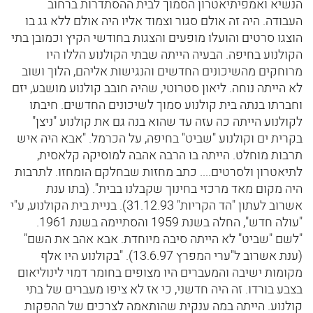
הנשיא ואמפיתיאטרון הסמוך לבית ההסתדרות ברחוב
העבודה. היה זה אולם סגור וצמוד אליו היה אולם ללא גג בו
הוצגו סרטים והועלו מופעים והצגות בחודשי הקיץ וכמובן בתי
הקולנוע בחיפה. הבעיה הייתה שבתי הקולנוע הללו היו
מרוחקים מהשיכונים החדשים והנגישות אליהם, הלוך ושוב
לא הייתה נוחה. ליאון סטרוטי, שהיה חובב קולנוע מושבע, יזם
וחברתו בנתה בית קולנוע סמוך לשיכונים החדשים. חיבתו
לקולנוע הייתה כה עזה עד שהוא בנה גם את קולנוע "ניצן"
בקרית ים וקולנוע "שביט" בחיפה, על הכרמל. "אבא היה איש
תרבות מוחלט. הייתה בו הרבה אהבה למוסיקה קלאסית,
לתיאטרון ולסרטים.... כתב מחזות שבחלקם הומחזו. לתרבות
היה מקום מאד מרכזי בחינוך שקבלנו בבית". (בתו ענת
אשרוב לעתון "הד הקריות" 31.12.93). בניית בית הקולנוע, ע"י
"עולה חדש", החלה בשנת 1959 והסתיימה בשנת 1961.
"לשם "שביט" לא הייתה סיבה מיוחדת. אבא אהב את השם"
(ענת אשרוב ל"ערי המפרץ 13.6.97). "בקולנוע היו אלף
מקומות ישיבה והמעברים היו מצופים בחומר דמוי לינוליאום
בצבע בורדו. זה היה חדשני, כי אז לא ציפו מעברים של בתי
קולנוע. הייתה במה ענקית שהותאמה לצרכים של ההפקות