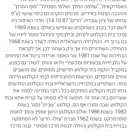
האמריקאית", "שלמה המלך ושלמי הסנדלר" "סוף המרוץ"
וההרבה הצגות באידיש. סרטים הוקרנו גם בימי שישי (ע"פ
עדותו של ציון עובדיה "הדים" 14.10.87). חדרי האיפור היו
לשם דבר בקרב השחקנים שהופיעו באולם. בשנת 1969
נמכר בית הקולנוע ליצחק זבילבסקי והניהול נמסר לידיו של
בנו ברוך זיו. הטלביזיה הישראלית החלה לשדר בשנת 1968.
בתחילה, השידורים היו אך ורק בשחור לבן, אך לקראת
הבחירות של שנת 1981 שר האוצר ארידור ביטל את המיסים
על טלביזיות צבעוניות ומכשירי וידאו והותר לשדר גם בצבע.
במקביל הוקמו בתי קולנוע חדישים, ממוזגים, עם מושבים
נוחים ומרופדים. הנגישות התחבורתית לבתי הקולנוע הייתה
נוחה. השינויים בטלביזיה הישראלית ובתי הקולנוע החדשים
גרמו לבתי הקולנוע הותיקים בכל רחבי המדינה לסגור את
שעריהם בזה אחר זה. תופעה זו לא פסחה על קרית אתא ובתי
הקולנוע שבה נסגרו אף הם. קולנוע "שביט" נסגר בשנת
1982. בשנת 1986 אולם הקולנוע הישן שופץ והפך לחנות
סופרמרקט. בשנת 1962 חברת "עולה חדש" לא הסתפקה
בבניית בית הקולנוע והחלה לבנות מרכז מסחרי. נבנה מרכז