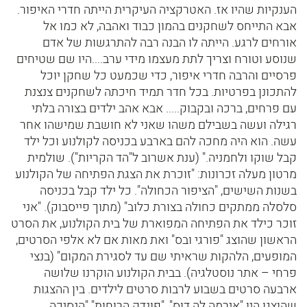
הענקיות שהיו אז. האטרקציה העיקרית הייתה חדרי האיפור.
אבא התייחס לשחקנים בהמון כבוד ואהבה, לא כמו אל
אורחים לרגע. הייתה לו הבנה רבה להתרגשות של אדם
שנוסע וטורח וצריך לתת מעצמו מידי ערב....היו שם שטיחים
פרסיים והרבה חדרי איפור, כדי שכמעט כל שחקן יוכל
להתכונן בפרטיות. בכל חדר תמיד חיכתה לשחקנים צנצנת
עם פרחים, ברכה ובקבוק..... אבא אהב ילדים בצורה בלתי
רגילה ועשה בשבילם משהו שאני לא חושבת שמישהו אחר
עשה. הוא היה מחכה להם בארבע בכניסה לקולנוע וכל ילד
קבל שוקו ולחמניה." (ענת אשרוב ל"הד הקריות"). שולמית
מרטון מעלה זכרונות: "זוכרת את הצגת הפתיחה של הקולנוע
בשנות השישים, "הציפור הכחולה". כל ילד קבל בכניסה
סלסלה ממתקים כחולה בצורת כלוב" (מתוך פייסבוק). "אני
זוכר כילד את הפתיחה המפוארת של בית הקולנוע, את הסרט
הראשון שהוצג "פורגי ובס" ואת מאות אם לא אלפי הסרטים,
המופעים, הלהקות שראיתי שם עד לסגירת המקום" (בנצי
פרחי – אתר נוסטלגיה). בבית הקולנוע הוקרנו שלושה
ארבעה סרטים בשבוע לרבות סרטים לילדים. בין ההצגות
שהוצגו היו "אירמה לה דוס", "פונדק הרוחות" "הנסיכה