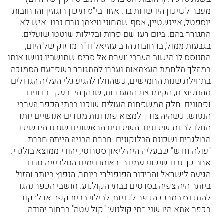
מעבר לשיכון היו שדות בר. אזור בי"ס תיכון רוגוזין והרחובות
יוספטל, איינשטיין, אסף שמחוני וויצמן טרם נבנו. איש לא
התגורר בהם. ביום רעו שם פרות ובלילות שוטטו שועלים.
בגבעות ממול, ברחובות הרב עוזיאל וד"ר מרזוק של היום,
התנוסס לו הישוב הערבי ווערת אל סריס שתושביו נטשו אותו
במהלך מלחמת העצמאות ועברו להתגורר בשפרעם הסמוכה.
בתחילת שנות החמישים, כשהחלו להגיע גלי העליה הגדולים
מהתפוצות, הקימו את המעברות, שבהן היו בעקר בדונים
ופחונים. חלק ממשפחות העולים שוכנו בבתי הכפר הערבי
הנטוש. כשהיה צורך למצוא פתרונות מגורים אנושיים יותר
החלו לבנות שיכונים. השיכונים הראשונים שנבנו היו שיכון
הבולגרים ושכונת הבלוקונים. חברת הבניה הייתה חברת
"עולה חדש" שבעליה היה ליאון סטרוטי, יהודי ממוצא בולגרי.
אחר כך נבנו שיכוני עמידר. באותם ימים הטלביזיה טרם
הגיעה לישראל והבידור הפופולרי ביותר, הנפוץ ביותר והזול
ביותר היה צפיה בסרטים בבתי הקולנוע. תושבי הכפר נהגו
להתכנס במרכז הכפר לקניות, לבילוי בבית קפה או לרקוד.
בכפר אתא היו שני בתי קולנוע: "קול עטה" ברחוב יהודה