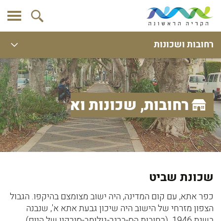
רחובות ושכונות
רחובות, שכונות ואתרים
שכונת שביט
כפר אתא, עם קום המדינה, היה ישוב מצומצם בהיקפו. הגבול
הצפון מזרחי של הישוב היה שיכון גבעת אתא א', שנבנה
בשנת 1946. (רחובות הס-ברנר-גולומב-סירקין של היום)