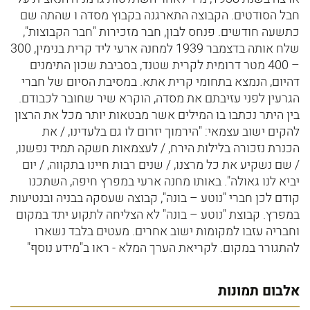
חבל הסודטים. הקבוצה התארגנה בקבוץ מסדה ו שהתה שם
כתשעה חודשים. פנחס לבון, חבר מזכירות "חבר הקבוצות",
שלח אותה בדצמבר 1939 למחנה ארעי ליד קרית בנימין, 300
– 400 מטר דרומית לקרית שטנד, בסביבת שכון התימנים
דהיום, הנמצא בתחומי קרית אתא. במסיבת הסיום של חברי
הגרעין לפני עזיבתם את מסדה, הוקרא שיר שחובר לכבודם.
בין היתר נכתבו בו המילים אשר מבטאות יותר מכל את הרצון
להקים ישוב עצמאי: "הירמוך יזרום לו גם בלעדינו, / את
הכנרת נזכורה בלילות הירח, / לעצמאות חשקה תמיד נפשנו,
/ שם נשקיע את כל מרצנו, / שנים רבות חיינו בתקווה, / יום
יביא לנו גאולה". באותו מחנה ארעי במפרץ חיפה, השתכנו
קודם לכן חברי "נוטע – בונה", קבוצה שעסקה בבניה ובנטיעות
במפרץ. קבוצת "נוטע – בונה" לא הצליחה לתקוע יתד במקום
וחבריה עזבו למקומות ישוב אחרים. מעטים בלבד נשארו
להתגורר במקום. לקריאת הערך המלא - ראו ב"מידע נוסף"
אלבום תמונות