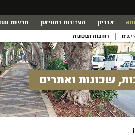
אתא
ארכיון
תערוכות במוזיאון
חדשות והוד
ישים
רחובות ושכונות
ות, שכונות ואתרים