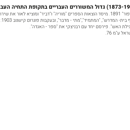
שירו הראשון הנודע: "אל הציפור" 1891. מיסד הוצאות הספרים "מוריה" ו"דביר" ומוציא לאור את שי
הביניים. בין יציר
גילת האש". פירסם יחד עם רבניצקי את "ספר - האגדה".
ל ע"מ 76.