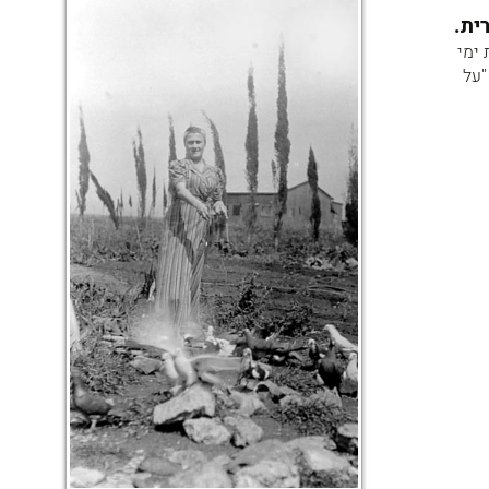
רת ימי
ותיו : "על סף בית- המדרש", "המתמיד","מתי - מדבר", ובעקבות פוגרום קישנוב 1903: "על