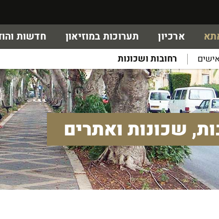
אתא
ארכיון
תערוכות במוזיאון
חדשות והוד
ישים
רחובות ושכונות
ות, שכונות ואתרים