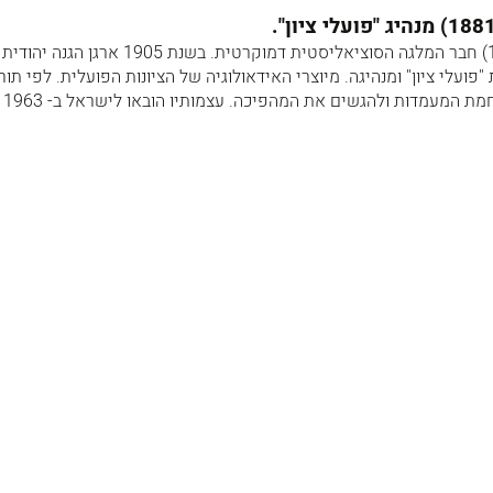
דב - בר בורוכוב (1881-1919) חבר המלגה הסוציאליסטית דמוקרטית. בשנת 5
ועלי ציון" ומנהיגה. מיוצרי האידאולוגיה של הציונות הפועלית. לפי תורת
העם באר