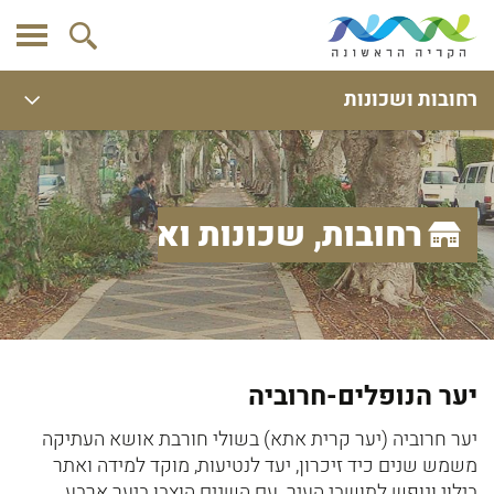
רחובות ושכונות
רחובות, שכונות ואתרים
יער הנופלים-חרוביה
יער חרוביה (יער קרית אתא) בשולי חורבת אושא העתיקה
משמש שנים כיד זיכרון, יעד לנטיעות, מוקד למידה ואתר
בילוי ונופש לתושבי העיר. עם השנים הוצבו ביער ארבע