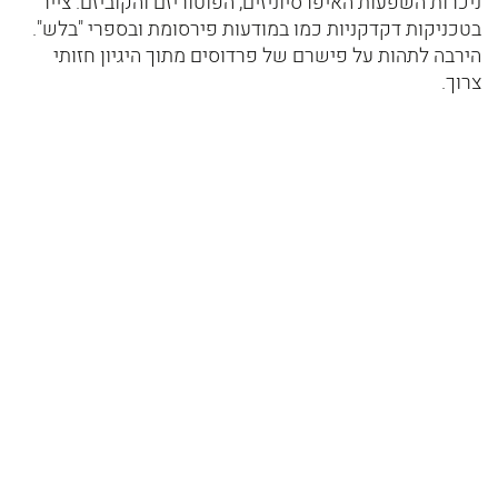
ניכרות השפעות האיפרסיוניזים, הפוטוריזם והקוביזם. צייר
בטכניקות דקדקניות כמו במודעות פירסומת ובספרי "בלש".
הירבה לתהות על פישרם של פרדוסים מתוך היגיון חזותי
צרוך.