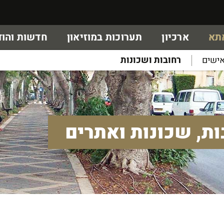
אתא
ארכיון
תערוכות במוזיאון
חדשות והוד
ישים
רחובות ושכונות
ות, שכונות ואתרים