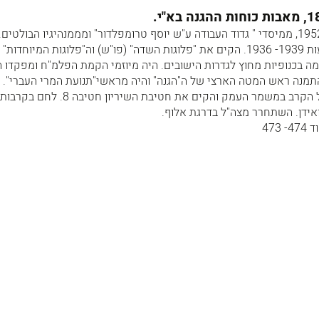
יצחק שדה (לנדברג) 1952-1890, ממיסדי " גדוד העבודה ע"ש יוסף טרומפלדור" ומממנהיגיו הבולטי
פעיל באירגון "הגנה" במאורעות 1939- 1936. הקים את "פלוגות השדה" (פו"ש) וה"פלוגות המיוחדו
מה בכנופיות מחוץ לגדרות הישובים. היה מיוזמי הקמת הפלמ"ח ומפקדו 
19 - 1945 בשנת 1945 התמנה ראש המטה הארצי של ה"הגנה" והיה מראשי"תנועת המרי העברי".
במלחמת העצמאות פיקד על הקרב במשמר העמק והקים את חטיבת השיריון חט
אידן. השתחרר מצה"ל בדרגת אלוף.
473