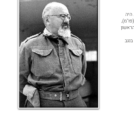
ם. היה
ת" (פו"מ),
הראשון
יבה 8. לחם בקרבות בנגב