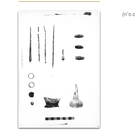
 מ"ח).