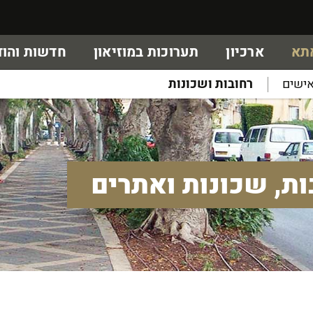
אתא
ארכיון
תערוכות במוזיאון
חדשות והוד
ישים
רחובות ושכונות
ות, שכונות ואתרים