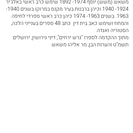
משאש (משש) יוסף 1974- 1892 שימש כרב ראשי באלג'יר
1924- 1940 וכיהן ברבנות בעיר מקנס במרוקו בשנים 1940-
1963. בשנים 1963- 1974 כיהן כרב ראשי ספרדי לחיפה
והמחוז ושימש כאב בית דין. כתב 48 ספרים בענייני הלכה,
הסטוריה ואגדה.
מתוך ההקדמה לספרו "גרש ירחים", דיני גירושין, ירושלים
תשמ"ט והערות הבן, מר אליהו משאש.