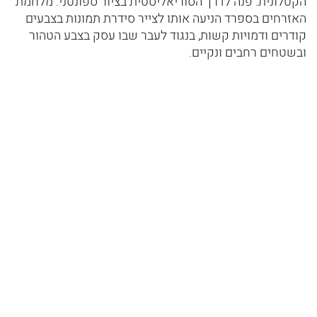
הקטלונית. פנה לדרך הסוריאליסטית בציור ספונטני. מלחמת
האזרחים בספרד הניעה אותו לצייר סידרת תמונות בצבעים
קודרים ודמויות קשות, בנגוד לעבר שבו עסק בצבע הטהור
ובשטחים רחבים ונקיים.