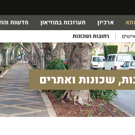
אתא
ארכיון
תערוכות במוזיאון
חדשות והוד
ישים
רחובות ושכונות
ות, שכונות ואתרים