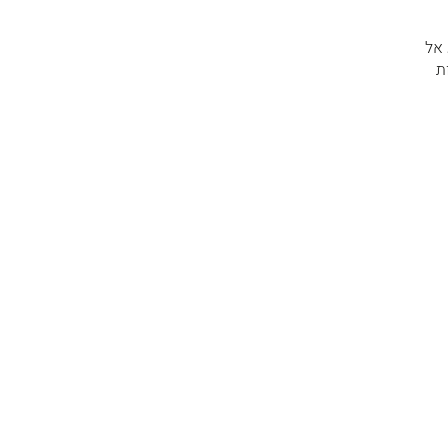
 אל
ת