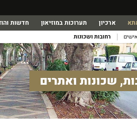
אתא
ארכיון
תערוכות במוזיאון
חדשות והוד
ישים
רחובות ושכונות
ות, שכונות ואתרים