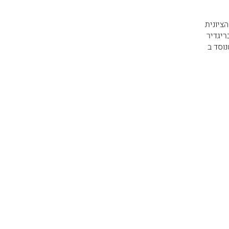
שנים 1923-1943 יו"ר ההנהלה הציונית
ריגדיר
וסד ב