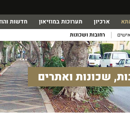
אתא
ארכיון
תערוכות במוזיאון
חדשות והוד
ישים
רחובות ושכונות
ות, שכונות ואתרים