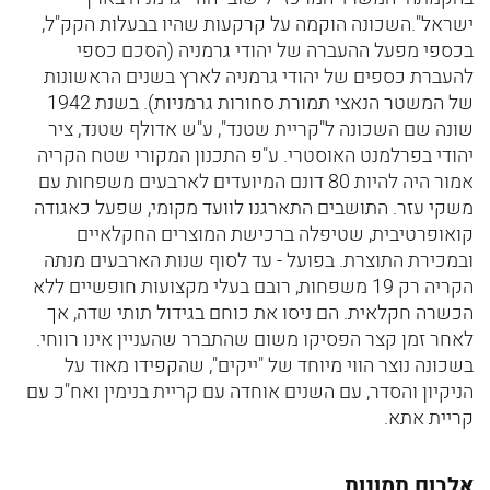
ישראל".השכונה הוקמה על קרקעות שהיו בבעלות הקק"ל,
בכספי מפעל ההעברה של יהודי גרמניה (הסכם כספי
להעברת כספים של יהודי גרמניה לארץ בשנים הראשונות
של המשטר הנאצי תמורת סחורות גרמניות). בשנת 1942
שונה שם השכונה ל"קריית שטנד", ע"ש אדולף שטנד, ציר
יהודי בפרלמנט האוסטרי. ע"פ התכנון המקורי שטח הקריה
אמור היה להיות 80 דונם המיועדים לארבעים משפחות עם
משקי עזר. התושבים התארגנו לוועד מקומי, שפעל כאגודה
קואופרטיבית, שטיפלה ברכישת המוצרים החקלאיים
ובמכירת התוצרת. בפועל - עד לסוף שנות הארבעים מנתה
הקריה רק 19 משפחות, רובם בעלי מקצועות חופשיים ללא
הכשרה חקלאית. הם ניסו את כוחם בגידול תותי שדה, אך
לאחר זמן קצר הפסיקו משום שהתברר שהעניין אינו רווחי.
בשכונה נוצר הווי מיוחד של "ייקים", שהקפידו מאוד על
הניקיון והסדר, עם השנים אוחדה עם קריית בנימין ואח"כ עם
קריית אתא.
אלבום תמונות