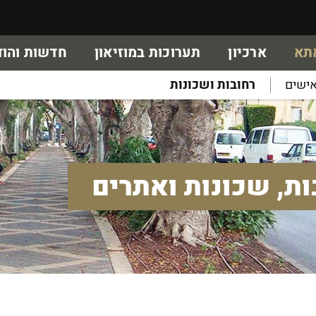
אתא
ארכיון
תערוכות במוזיאון
חדשות והוד
ישים
רחובות ושכונות
ות, שכונות ואתרים