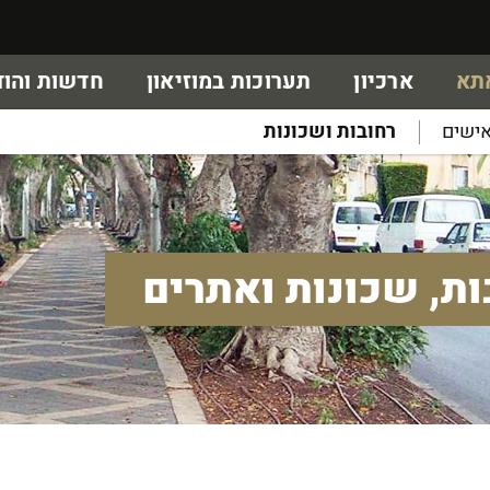
אתא
ארכיון
תערוכות במוזיאון
חדשות והוד
ישים
רחובות ושכונות
ות, שכונות ואתרים