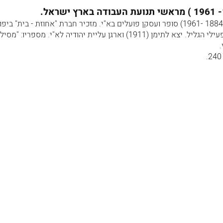
שמואל (ורשבסקי) יבניאלי (1884 -1961) סופר ועסקן פועלים בא"י. מזכיר חברת "אחוזת - בית" ביפ
מייסדי אגודת "החורש" של פעילי הגליל. יצא לתימן (1911) וארגן עליית יהודיה לא"י. מספריו:
.