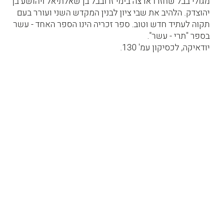
מגולי בבל שחזרו ארצה בימי זרובבל בן שאלתיאל ויהושע בן
יהוצדק. הלהיב את שבי ציון לבנין המקדש השני ועורר בעם
תקוה לעתיד חדש וטוב. ספר זכריה הינו הספר האחד - עשר
בספר "תרי - עשר".
יודאיקה, לכסיקון עמ' 130.