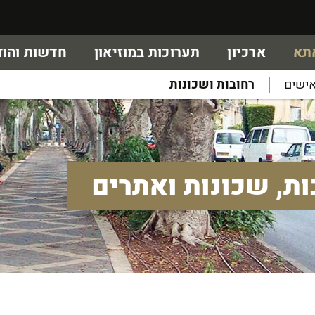
אתא
ארכיון
תערוכות במוזיאון
חדשות והוד
ישים
רחובות ושכונות
ות, שכונות ואתרים