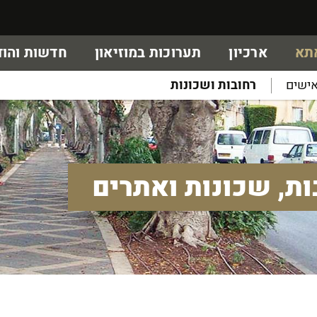
אתא
ארכיון
תערוכות במוזיאון
חדשות והוד
ישים
רחובות ושכונות
ות, שכונות ואתרים