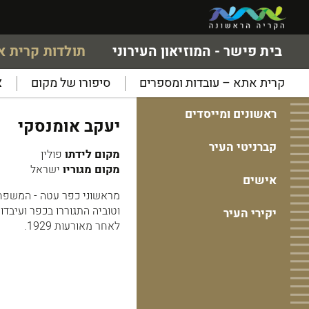
בית פישר - המוזיאון העירוני
תולדות קרית 
קרית אתא – עובדות ומספרים
סיפורו של מקום
א
ראשונים ומייסדים
יעקב אומנסקי
קברניטי העיר
מקום לידתו
פולין
מקום מגוריו
ישראל
אישים
וטוביה התגוררו בכפר ועיבד
יקירי העיר
לאחר מאורעות 1929.