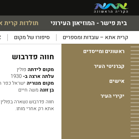
בית פישר - המוזיאון העירוני
תולדות קרית 
קרית אתא – עובדות ומספרים
סיפורו של מקום
א
ראשונים ומייסדים
חווה פדרבוש
קברניטי העיר
מקום לידתה
פולין
עלתה ארצה ב-
1930
אישים
מקום מגוריה
ישראל כפר חס
בן זוגה
משה חיים
יקירי העיר
אתא רק אחרי מותו.